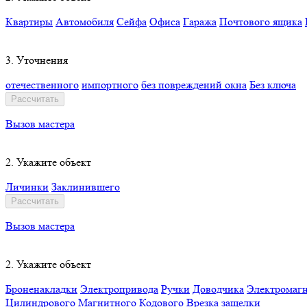
Квартиры
Автомобиля
Сейфа
Офиса
Гаража
Почтового ящика
3. Уточнения
отечественного
импортного
без повреждений окна
Без ключа
Рассчитать
Вызов мастера
2. Укажите объект
Личинки
Заклинившего
Рассчитать
Вызов мастера
2. Укажите объект
Броненакладки
Электропривода
Ручки
Доводчика
Электромагн
Цилиндрового
Магнитного
Кодового
Врезка защелки