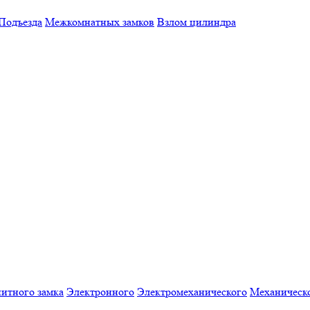
Подъезда
Межкомнатных замков
Взлом цилиндра
итного замка
Электронного
Электромеханического
Механическ