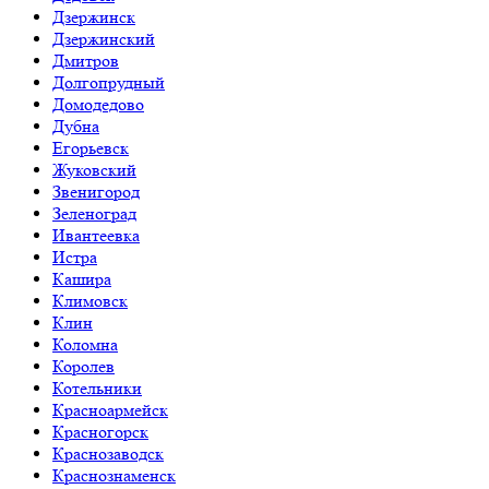
Дзержинск
Дзержинский
Дмитров
Долгопрудный
Домодедово
Дубна
Егорьевск
Жуковский
Звенигород
Зеленоград
Ивантеевка
Истра
Кашира
Климовск
Клин
Коломна
Королев
Котельники
Красноармейск
Красногорск
Краснозаводск
Краснознаменск