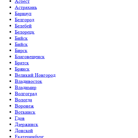
Асбест
Астрахань
Барнаул
Белгород
Белебей
Белорецк
Бийск
Бийск
Бирск
Благовещенск
Братск
Брянск
Великий Новгород
Владивосток
Владимир
Волгоград
Вологда
Воронеж
Воткинск
Гдов
Дзержинск
Донской
Екатеринбург