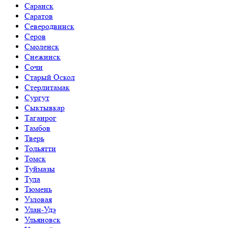
Саранск
Саратов
Северодвинск
Серов
Смоленск
Снежинск
Сочи
Старый Оскол
Стерлитамак
Сургут
Сыктывкар
Таганрог
Тамбов
Тверь
Тольятти
Томск
Туймазы
Тула
Тюмень
Узловая
Улан-Удэ
Ульяновск