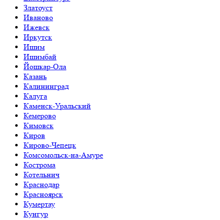
Златоуст
Иваново
Ижевск
Иркутск
Ишим
Ишимбай
Йошкар-Ола
Казань
Калининград
Калуга
Каменск-Уральский
Кемерово
Кимовск
Киров
Кирово-Чепецк
Комсомольск-на-Амуре
Кострома
Котельнич
Краснодар
Красноярск
Кумертау
Кунгур