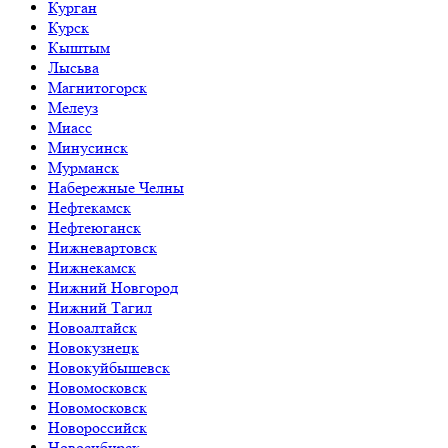
Курган
Курск
Кыштым
Лысьва
Магнитогорск
Мелеуз
Миасс
Минусинск
Мурманск
Набережные Челны
Нефтекамск
Нефтеюганск
Нижневартовск
Нижнекамск
Нижний Новгород
Нижний Тагил
Новоалтайск
Новокузнецк
Новокуйбышевск
Новомосковск
Новомосковск
Новороссийск
Новосибирск