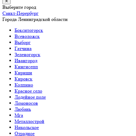
✕
Выберите город
Санкт-Перербург
Города Ленинградской области
Бокситогорск
Всеволожск
Выборг
Гатчина
Зеленогорск
Ивангород
Кингисепп
Кириши
Кировск
Колпино
Красное село
Лодейное поле
Ломоносов
Любань
Мга
Металлострой
Никольское
Отрадное