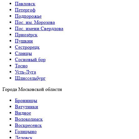
Павловск
Петергоф
Подпорожье
Пос. им. Морозова
Пос. имени Свердлова
Приозёрск
Пушкин
Сестрорецк
Сланцы
Сосновый бор
Тосно
Усть-Луга
Шлиссельбург
Города Московской области
Бронницы
Ватутинки
Видное
Волоколамск
Воскресенск
Голицыно
Дедовск