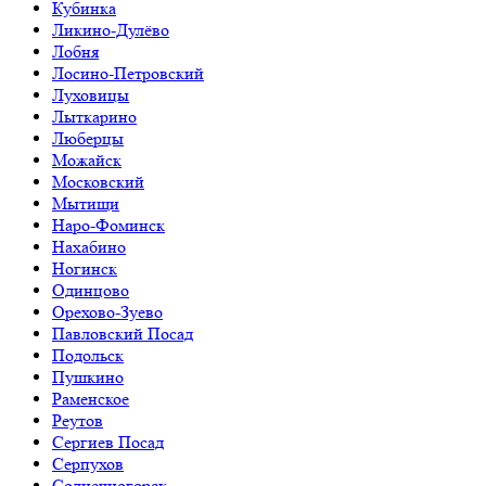
Кубинка
Ликино-Дулёво
Лобня
Лосино-Петровский
Луховицы
Лыткарино
Люберцы
Можайск
Московский
Мытищи
Наро-Фоминск
Нахабино
Ногинск
Одинцово
Орехово-Зуево
Павловский Посад
Подольск
Пушкино
Раменское
Реутов
Сергиев Посад
Серпухов
Солнечногорск