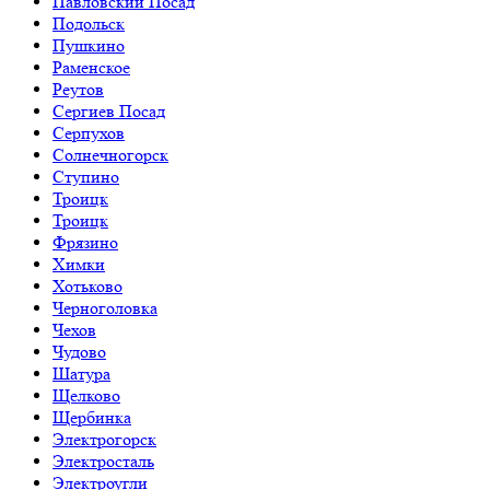
Павловский Посад
Подольск
Пушкино
Раменское
Реутов
Сергиев Посад
Серпухов
Солнечногорск
Ступино
Троицк
Троицк
Фрязино
Химки
Хотьково
Черноголовка
Чехов
Чудово
Шатура
Щелково
Щербинка
Электрогорск
Электросталь
Электроугли