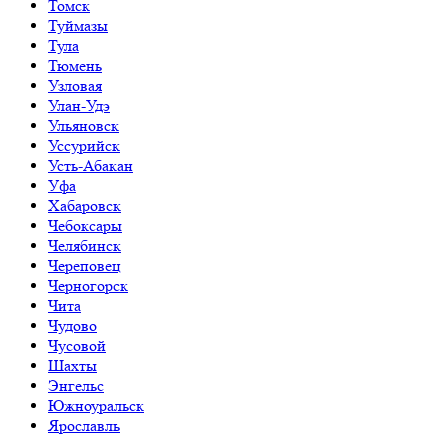
Томск
Туймазы
Тула
Тюмень
Узловая
Улан-Удэ
Ульяновск
Уссурийск
Усть-Абакан
Уфа
Хабаровск
Чебоксары
Челябинск
Череповец
Черногорск
Чита
Чудово
Чусовой
Шахты
Энгельс
Южноуральск
Ярославль