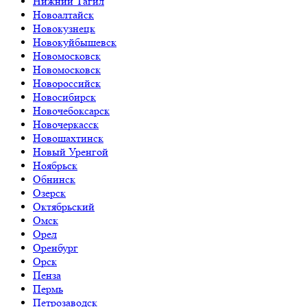
Нижний Тагил
Новоалтайск
Новокузнецк
Новокуйбышевск
Новомосковск
Новомосковск
Новороссийск
Новосибирск
Новочебоксарск
Новочеркасск
Новошахтинск
Новый Уренгой
Ноябрьск
Обнинск
Озерск
Октябрьский
Омск
Орел
Оренбург
Орск
Пенза
Пермь
Петрозаводск