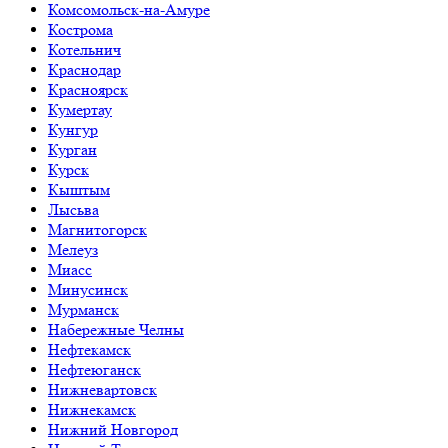
Комсомольск-на-Амуре
Кострома
Котельнич
Краснодар
Красноярск
Кумертау
Кунгур
Курган
Курск
Кыштым
Лысьва
Магнитогорск
Мелеуз
Миасс
Минусинск
Мурманск
Набережные Челны
Нефтекамск
Нефтеюганск
Нижневартовск
Нижнекамск
Нижний Новгород