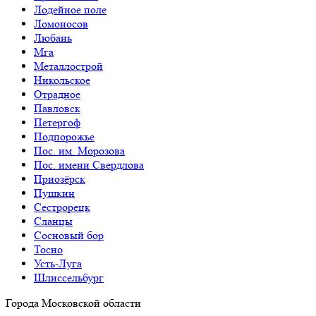
Лодейное поле
Ломоносов
Любань
Мга
Металлострой
Никольское
Отрадное
Павловск
Петергоф
Подпорожье
Пос. им. Морозова
Пос. имени Свердлова
Приозёрск
Пушкин
Сестрорецк
Сланцы
Сосновый бор
Тосно
Усть-Луга
Шлиссельбург
Города Московской области