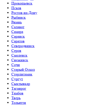
Прокопьевск
Псков
Ростов-на-Дону
Рыбинск
Рязань
Салават
Самара
Саранск
Саратов
Северодвинск
Серов
Смоленск
Снежинск
Сочи
Старый Оскол
Стерлитамак
Сургут
Сыктывкар
Таганрог
Тамбов
Тверь
Тольятти