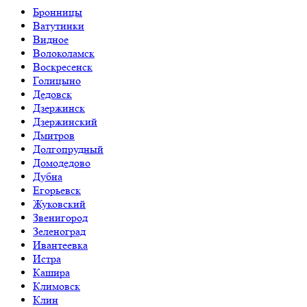
Бронницы
Ватутинки
Видное
Волоколамск
Воскресенск
Голицыно
Дедовск
Дзержинск
Дзержинский
Дмитров
Долгопрудный
Домодедово
Дубна
Егорьевск
Жуковский
Звенигород
Зеленоград
Ивантеевка
Истра
Кашира
Климовск
Клин