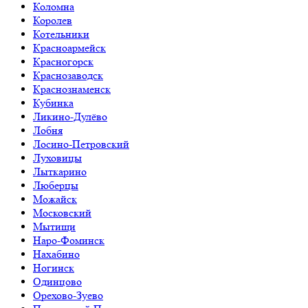
Коломна
Королев
Котельники
Красноармейск
Красногорск
Краснозаводск
Краснознаменск
Кубинка
Ликино-Дулёво
Лобня
Лосино-Петровский
Луховицы
Лыткарино
Люберцы
Можайск
Московский
Мытищи
Наро-Фоминск
Нахабино
Ногинск
Одинцово
Орехово-Зуево