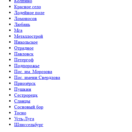
Колпино
Красное село
Лодейное поле
Ломоносов
Любань
Мга
Металлострой
Никольское
Отрадное
Павловск
Петергоф
Подпорожье
Пос. им. Морозова
Пос. имени Свердлова
Приозёрск
Пушкин
Сестрорецк
Сланцы
Сосновый бор
Тосно
Усть-Луга
Шлиссельбург