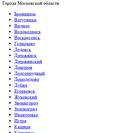
Города Московской области
Бронницы
Ватутинки
Видное
Волоколамск
Воскресенск
Голицыно
Дедовск
Дзержинск
Дзержинский
Дмитров
Долгопрудный
Домодедово
Дубна
Егорьевск
Жуковский
Звенигород
Зеленоград
Ивантеевка
Истра
Кашира
Климовск