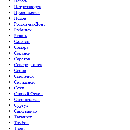
Пермь
Петрозаводск
Прокопьевск
Псков
Ростов-на-Дону
Рыбинск
Рязань
Салават
Самара
Саранск
Саратов
Северодвинск
Серов
Смоленск
Снежинск
Сочи
Старый Оскол
Стерлитамак
Сургут
Сыктывкар
Таганрог
Тамбов
Тверь