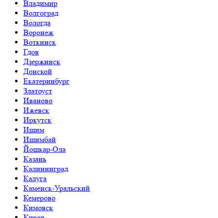
Владимир
Волгоград
Вологда
Воронеж
Воткинск
Гдов
Дзержинск
Донской
Екатеринбург
Златоуст
Иваново
Ижевск
Иркутск
Ишим
Ишимбай
Йошкар-Ола
Казань
Калининград
Калуга
Каменск-Уральский
Кемерово
Кимовск
Киров