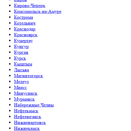
Кирово-Чепецк
Комсомольск-на-Амуре
Кострома
Котельнич
Краснодар
Красноярск
Кумертау
Кунгур
Курган
Курск
Кыштым
Лысьва
Магнитогорск
Мелеуз
Миасс
Минусинск
Мурманск
Набережные Челны
Нефтекамск
Нефтеюганск
Нижневартовск
Нижнекамск