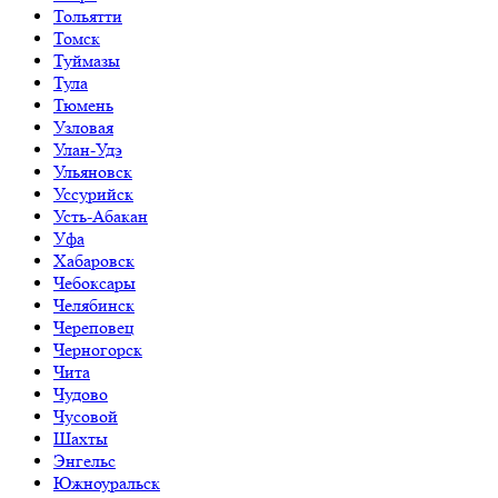
Тольятти
Томск
Туймазы
Тула
Тюмень
Узловая
Улан-Удэ
Ульяновск
Уссурийск
Усть-Абакан
Уфа
Хабаровск
Чебоксары
Челябинск
Череповец
Черногорск
Чита
Чудово
Чусовой
Шахты
Энгельс
Южноуральск