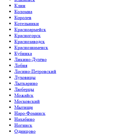
Клин
Коломна
Королев
Котельники
Красноармейск
Красногорск
Краснозаводск
Краснознаменск
Кубинка
Ликино-Дулёво
Лобня
Лосино-Петровский
Луховицы
Лыткарино
Люберцы
Можайск
Московский
Мытищи
Наро-Фоминск
Нахабино
Ногинск
Одинцово