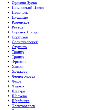
Орехово-Зуево
Павловский Посад
Подольск
Пушкино
Раменское
Реутов
Сергиев Посад
Серпухов
Солнечногорск
Ступино
Троицк
Троицк
Фрязино
Химки
Хотьково
Черноголовка
Чехов
Чудово
Шатура
Щелково
Щербинка
Электрогорск