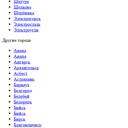
Шатура
Щелково
Щербинка
Электрогорск
Электросталь
Электроугли
Другие города
Анапа
Анапа
Ангарск
Архангельск
Асбест
Астрахань
Барнаул
Белгород
Белебей
Белорецк
Бийск
Бийск
Бирск
Благовещенск