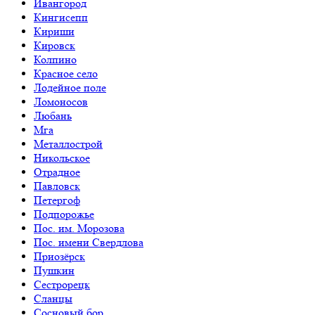
Ивангород
Кингисепп
Кириши
Кировск
Колпино
Красное село
Лодейное поле
Ломоносов
Любань
Мга
Металлострой
Никольское
Отрадное
Павловск
Петергоф
Подпорожье
Пос. им. Морозова
Пос. имени Свердлова
Приозёрск
Пушкин
Сестрорецк
Сланцы
Сосновый бор