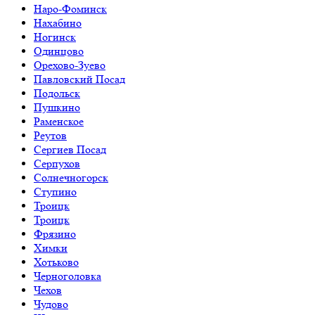
Наро-Фоминск
Нахабино
Ногинск
Одинцово
Орехово-Зуево
Павловский Посад
Подольск
Пушкино
Раменское
Реутов
Сергиев Посад
Серпухов
Солнечногорск
Ступино
Троицк
Троицк
Фрязино
Химки
Хотьково
Черноголовка
Чехов
Чудово