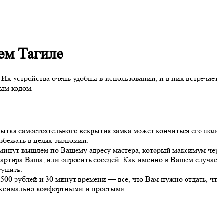
ем Тагиле
х устройства очень удобны в использовании, и в них встречае
ым кодом.
тка самостоятельного вскрытия замка может кончиться его полом
збежать в целях экономии.
минут вышлем по Вашему адресу мастера, который максимум чере
ртира Ваша, или опросить соседей. Как именно в Вашем случае
тупить.
 500 рублей и 30 минут времени — все, что Вам нужно отдать, ч
аксимально комфортными и простыми.