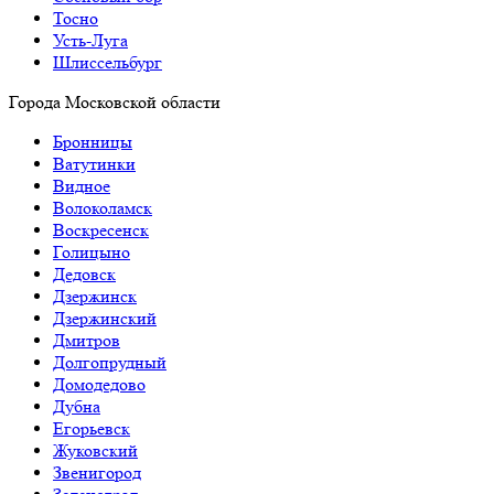
Тосно
Усть-Луга
Шлиссельбург
Города Московской области
Бронницы
Ватутинки
Видное
Волоколамск
Воскресенск
Голицыно
Дедовск
Дзержинск
Дзержинский
Дмитров
Долгопрудный
Домодедово
Дубна
Егорьевск
Жуковский
Звенигород