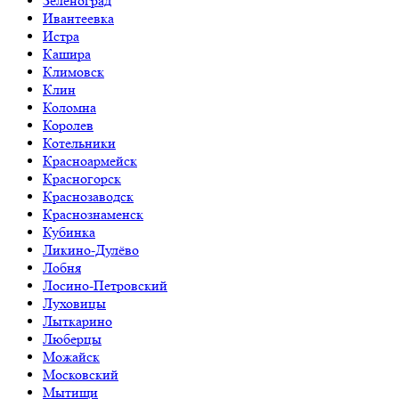
Зеленоград
Ивантеевка
Истра
Кашира
Климовск
Клин
Коломна
Королев
Котельники
Красноармейск
Красногорск
Краснозаводск
Краснознаменск
Кубинка
Ликино-Дулёво
Лобня
Лосино-Петровский
Луховицы
Лыткарино
Люберцы
Можайск
Московский
Мытищи